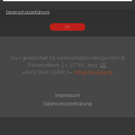
ctw • gesellschaft für kommunikationsdesign mbH ©
Felsenkellerstr. 2
•
07745
Jena
,
DE
+49(0) 3641 20499 0
•
info@ctw-jena.de
Impressum
Datenschutzerklärung