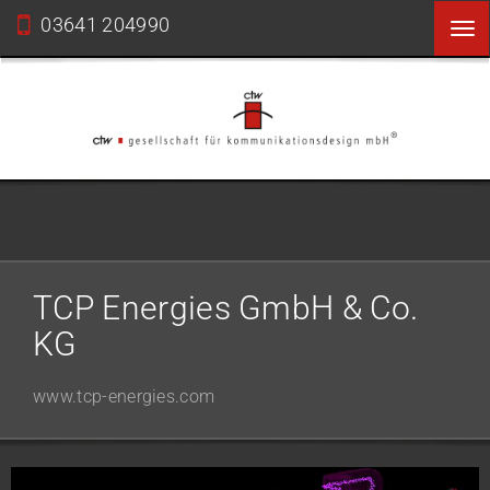
03641 204990
To
nav
TCP Energies GmbH & Co.
KG
www.tcp-energies.com